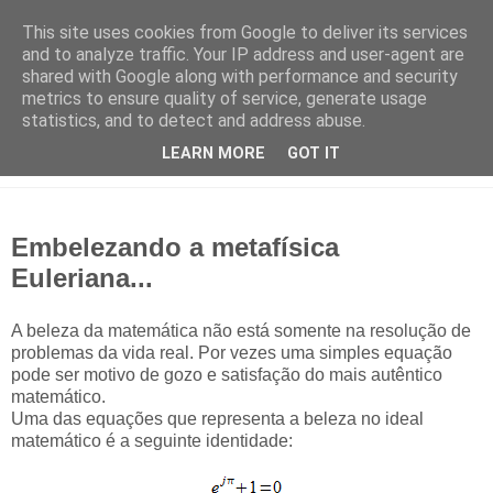
This site uses cookies from Google to deliver its services
and to analyze traffic. Your IP address and user-agent are
shared with Google along with performance and security
metrics to ensure quality of service, generate usage
statistics, and to detect and address abuse.
LEARN MORE
GOT IT
Embelezando a metafísica
Euleriana...
A beleza da matemática não está somente na resolução de
problemas da vida real. Por vezes uma simples equação
pode ser motivo de gozo e satisfação do mais autêntico
matemático.
Uma das equações que representa a beleza no ideal
matemático é a seguinte identidade: