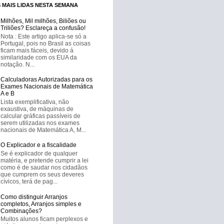
 MAIS LIDAS NESTA SEMANA
Milhões, Mil milhões, Biliões ou
Triliões? Esclareça a confusão!
Nota : Este artigo aplica-se só a
Portugal, pois no Brasil as coisas
ficam mais fáceis, devido á
similaridade com os EUA da
notação. N...
Calculadoras Autorizadas para os
Exames Nacionais de Matemática
A e B
Lista exemplificativa, não
exaustiva, de máquinas de
calcular gráficas passíveis de
serem utilizadas nos exames
nacionais de Matemática A, M...
O Explicador e a fiscalidade
Se é explicador de qualquer
matéria, e pretende cumprir a lei
como é de saudar nos cidadãos
que cumprem os seus deveres
cívicos, terá de pag...
Como distinguir Arranjos
completos, Arranjos simples e
Combinações?
Muitos alunos ficam perplexos e