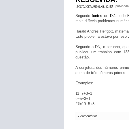
sexta-feira, maio 24, 2013
, publicad
Segundo
fontes do Diário de N
mais difíceis problemas numéric
Harald Andrés Helfgott, matemá
Este problema estava por resol
Segundo o DN, o peruano, que 
publicou um trabalho com 133
questão.
A conjetura dos números primo
soma de três números primos.
Exemplos:
11=7+3+1
9=5+3+1
27=19+5+3
7 comentários