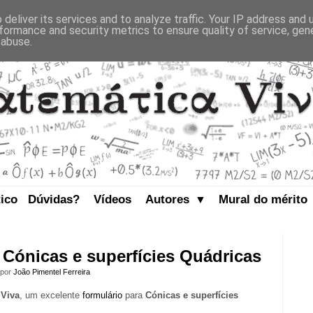
deliver its services and to analyze traffic. Your IP address and
formance and security metrics to ensure quality of service, ge
 abuse.
tico
Dúvidas?
Vídeos
Autores
Mural do mérito
▼
 Cónicas e superfícies Quádricas
 por
João Pimentel Ferreira
 Viva
, um excelente
formulário
para
Cónicas e superfícies