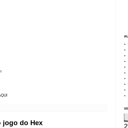
A
as
AQUI
VI
o jogo do Hex
2