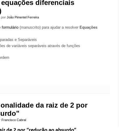
 equações diferenciais
)
a por
João Pimentel Ferreira
e
formulário
(manuscrito) para ajudar a resolver
Equações
paradas e Separáveis
s de variáveis separáveis através de funções
 ordem
ionalidade da raiz de 2 por
surdo"
or
Francisco Cabral