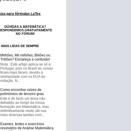
ixa para fórmulas LaTex
DÚVIDAS A MATEMÁTICA?
RESPONDEMOS GRATUITAMENTE
NO FÓRUM!
 MAIS LIDAS DE SEMPRE
Milhões, Mil milhões, Biliões ou
Triliões? Esclareça a confusão!
Nota : Este artigo aplica-se só a
Portugal, pois no Brasil as coisas
ficam mais fáceis, devido á
similaridade com os EUA da
notação. N...
Como encontrar raízes de
polinómios de terceiro grau
Este é de facto um tema não
debatido ao longo da nossa
formação em Matemática, mas
definitivamente muito útil nas
mais diversas tarefas com...
Exames, testes e exercícios
resolvidos de Análise Matemática