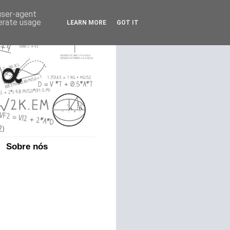
 user-agent
nerate usage
LEARN MORE
GOT IT
Sobre nós