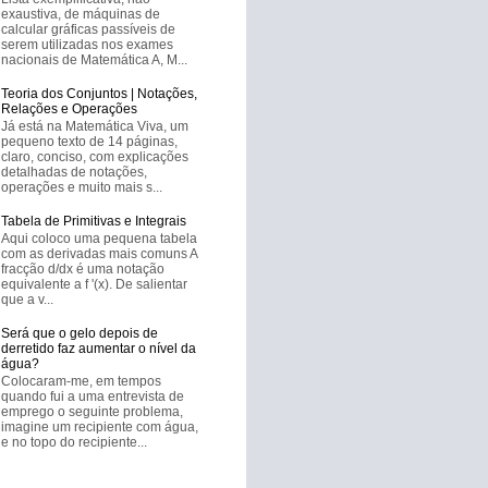
exaustiva, de máquinas de
calcular gráficas passíveis de
serem utilizadas nos exames
nacionais de Matemática A, M...
Teoria dos Conjuntos | Notações,
Relações e Operações
Já está na Matemática Viva, um
pequeno texto de 14 páginas,
claro, conciso, com explicações
detalhadas de notações,
operações e muito mais s...
Tabela de Primitivas e Integrais
Aqui coloco uma pequena tabela
com as derivadas mais comuns A
fracção d/dx é uma notação
equivalente a f '(x). De salientar
que a v...
Será que o gelo depois de
derretido faz aumentar o nível da
água?
Colocaram-me, em tempos
quando fui a uma entrevista de
emprego o seguinte problema,
imagine um recipiente com água,
e no topo do recipiente...