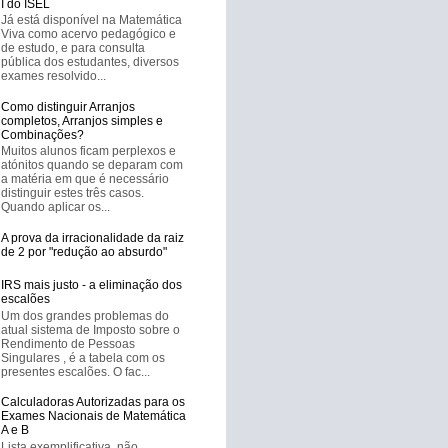
I do ISEL
Já está disponível na Matemática
Viva como acervo pedagógico e
de estudo, e para consulta
pública dos estudantes, diversos
exames resolvido...
Como distinguir Arranjos
completos, Arranjos simples e
Combinações?
Muitos alunos ficam perplexos e
atónitos quando se deparam com
a matéria em que é necessário
distinguir estes três casos.
Quando aplicar os...
A prova da irracionalidade da raiz
de 2 por "redução ao absurdo"
IRS mais justo - a eliminação dos
escalões
Um dos grandes problemas do
atual sistema de Imposto sobre o
Rendimento de Pessoas
Singulares , é a tabela com os
presentes escalões. O fac...
Calculadoras Autorizadas para os
Exames Nacionais de Matemática
A e B
Lista exemplificativa, não