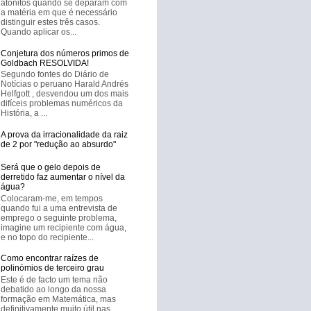
atónitos quando se deparam com
a matéria em que é necessário
distinguir estes três casos.
Quando aplicar os...
Conjetura dos números primos de
Goldbach RESOLVIDA!
Segundo fontes do Diário de
Notícias o peruano Harald Andrés
Helfgott , desvendou um dos mais
difíceis problemas numéricos da
História, a ...
A prova da irracionalidade da raiz
de 2 por "redução ao absurdo"
Será que o gelo depois de
derretido faz aumentar o nível da
água?
Colocaram-me, em tempos
quando fui a uma entrevista de
emprego o seguinte problema,
imagine um recipiente com água,
e no topo do recipiente...
Como encontrar raízes de
polinómios de terceiro grau
Este é de facto um tema não
debatido ao longo da nossa
formação em Matemática, mas
definitivamente muito útil nas