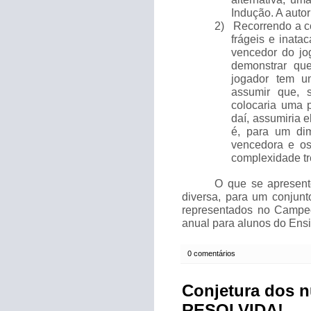
Indução. A auto
2)
Recorrendo a c
frágeis e inata
vencedor do jog
demonstrar que
jogador tem u
assumir que, 
colocaria uma p
daí, assumiria 
é, para um dim
vencedora e o
complexidade t
O que se apresent
diversa, para um conjunt
representados no Campe
anual para alunos do Ens
0 comentários
Conjetura dos 
RESOLVIDA!