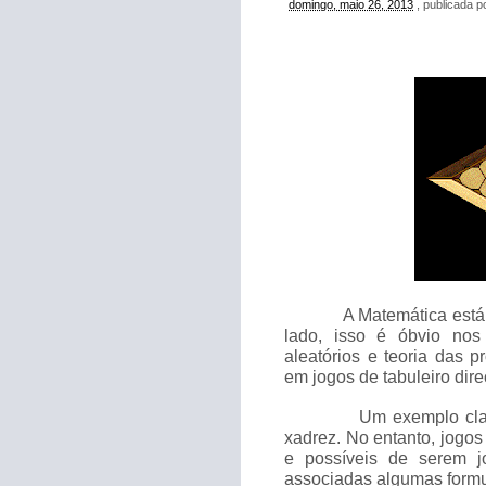
domingo, maio 26, 2013
, publicada 
A Matemática está
lado, isso é óbvio nos
aleatórios e teoria das 
em jogos de tabuleiro dire
Um exemplo clar
xadrez. No entanto, jogo
e possíveis de serem j
associadas algumas form