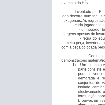
exemplo do Hex.
Inventado por Pie
jogo decorre num tabule
hexagonais. As regras sã
- cada jogador colo
- um jogador t
margens opostas do losang
- regra do equ
primeira peça, inverter a 
com a peça colocada pelo 
Contudo,
demonstrações matemáticas
1)
Um exemplo é 
parte consiste 
podem vencer
demorada e rec
conjuntos de vé
isolado, caminh
efectivamente 
formulação sobr
Brouwer, um res
alternativa, um