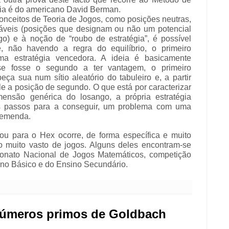
ria é do americano David Berman.
onceitos de Teoria de Jogos, como posições neutras,
cáveis (posições que designam ou não um potencial
o) e à noção de “roubo de estratégia”, é possível
, não havendo a regra do equilíbrio, o primeiro
ma estratégia vencedora. A ideia é basicamente
se fosse o segundo a ter vantagem, o primeiro
eça sua num sítio aleatório do tabuleiro e, a partir
ele a posição de segundo. O que está por caracterizar
ensão genérica do losango, a própria estratégia
s passos para a conseguir, um problema com uma
remenda.
ou para o Hex ocorre, de forma específica e muito
o muito vasto de jogos. Alguns deles encontram-se
onato Nacional de Jogos Matemáticos, competição
ino Básico e do Ensino Secundário.
números primos de Goldbach