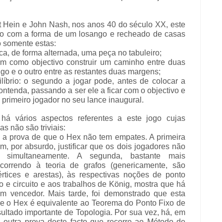
t Hein e John Nash, nos anos 40 do século XX, este
iro com a forma de um losango e recheado de casas
o somente estas:
ca, de forma alternada, uma peça no tabuleiro;
em como objectivo construir um caminho entre duas
o e o outro entre as restantes duas margens;
ilíbrio: o segundo a jogar pode, antes de colocar a
contenda, passando a ser ele a ficar com o objectivo e
primeiro jogador no seu lance inaugural.
 há vários aspectos referentes a este jogo cujas
 não são triviais:
a prova de que o Hex não tem empates. A primeira
em, por absurdo, justificar que os dois jogadores não
 simultaneamente. A segunda, bastante mais
orrendo à teoria de grafos (genericamente, são
rtices e arestas), às respectivas noções de ponto
o e circuito e aos trabalhos de König, mostra que há
um vencedor. Mais tarde, foi demonstrado que esta
e o Hex é equivalente ao Teorema do Ponto Fixo de
ultado importante de Topologia. Por sua vez, há, em
a outra prova deste facto que recorre ao Método de