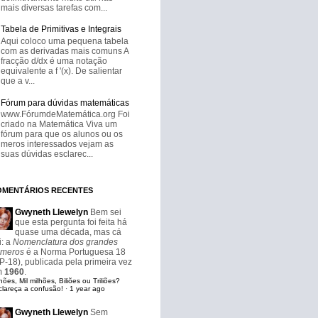
mais diversas tarefas com...
Tabela de Primitivas e Integrais
Aqui coloco uma pequena tabela
com as derivadas mais comuns A
fracção d/dx é uma notação
equivalente a f '(x). De salientar
que a v...
Fórum para dúvidas matemáticas
www.FórumdeMatemática.org Foi
criado na Matemática Viva um
fórum para que os alunos ou os
meros interessados vejam as
suas dúvidas esclarec...
OMENTÁRIOS RECENTES
Gwyneth Llewelyn
Bem sei
que esta pergunta foi feita há
quase uma década, mas cá
i: a
Nomenclatura dos grandes
meros
é a Norma Portuguesa 18
P-18), publicada pela primeira vez
m
1960
.
hões, Mil milhões, Biliões ou Triliões?
clareça a confusão!
·
1 year ago
Gwyneth Llewelyn
Sem