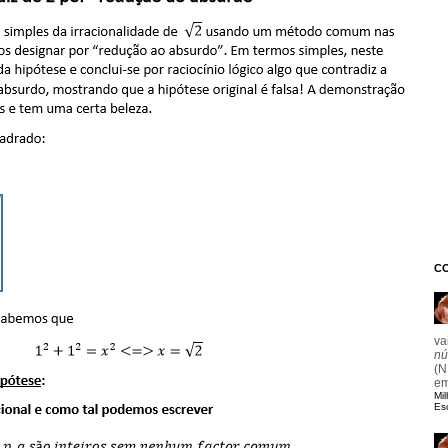
C
va
nú
(N
e
Mil
Es