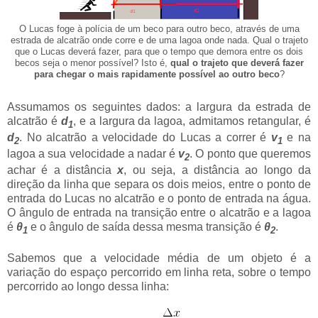
O Lucas foge à polícia de um beco para outro beco, através de uma
estrada de alcatrão onde corre e de uma lagoa onde nada. Qual o trajeto
que o Lucas deverá fazer, para que o tempo que demora entre os dois
becos seja o menor possível? Isto é,
qual o trajeto que deverá fazer
para chegar o mais rapidamente possível ao outro beco
?
Assumamos os seguintes dados: a largura da estrada de
alcatrão é
d
, e a largura da lagoa, admitamos retangular, é
1
d
. No alcatrão a velocidade do Lucas a correr é
v
e na
2
1
lagoa a sua velocidade a nadar é
v
. O ponto que queremos
2
achar é a distância
x
, ou seja, a distância ao longo da
direção da linha que separa os dois meios, entre o ponto de
entrada do Lucas no alcatrão e o ponto de entrada na água.
O ângulo de entrada na transição entre o alcatrão e a lagoa
é
θ
e o ângulo de saída dessa mesma transição é
θ
.
1
2
Sabemos que a velocidade média de um objeto é a
variação do espaço percorrido em linha reta, sobre o tempo
percorrido ao longo dessa linha: