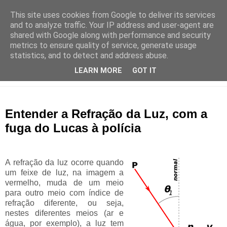
This site uses cookies from Google to deliver its services
and to analyze traffic. Your IP address and user-agent are
shared with Google along with performance and security
metrics to ensure quality of service, generate usage
statistics, and to detect and address abuse.
LEARN MORE
GOT IT
Entender a Refração da Luz, com a
fuga do Lucas à polícia
A refração da luz ocorre quando
um feixe de luz, na imagem a
vermelho, muda de um meio
para outro meio com índice de
refração diferente, ou seja,
nestes diferentes meios (ar e
água, por exemplo), a luz tem