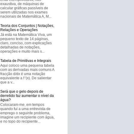
exaustiva, de máquinas de
calcular gráficas passíveis de
serem utilizadas nos exames
nacionais de Matemática A, M...
Teoria dos Conjuntos | Notações,
Relações e Operações
Já está na Matemática Viva, um
pequeno texto de 14 páginas,
claro, conciso, com explicações
detalhadas de notações,
operações e muito mais s...
Tabela de Primitivas e Integrais
Aqui coloco uma pequena tabela
com as derivadas mais comuns A
fracção d/dx é uma notação
equivalente a f '(x). De salientar
que a v...
Será que o gelo depois de
derretido faz aumentar o nível da
água?
Colocaram-me, em tempos
quando fui a uma entrevista de
emprego o seguinte problema,
imagine um recipiente com água,
e no topo do recipiente...