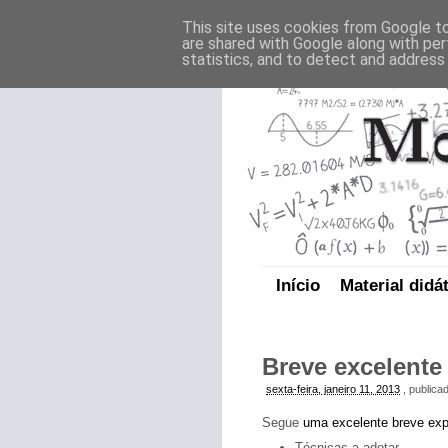
This site uses cookies from Google to 
are shared with Google along with per
statistics, and to detect and address
Início
Material didá
Breve excelente
sexta-feira, janeiro 11, 2013
, publica
Segue
uma excelente breve exp
Técnicas a adotar