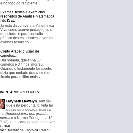
e no topo do recipiente...
Exames, testes e exercícios
resolvidos de Análise Matemática
I do ISEL
Já está disponível na Matemática
Viva como acervo pedagógico e
de estudo, e para consulta
pública dos estudantes, diversos
exames resolvido...
Conto Árabe: divisão de
camelos...
Um homem, que tinha 17
camelos e 3 filhos, morreu.
Quando o testamento foi aberto,
dizia que metade dos camelos
ficaria para o filho mais v...
OMENTÁRIOS RECENTES
Gwyneth Llewelyn
Bem sei
que esta pergunta foi feita há
quase uma década, mas cá
i: a
Nomenclatura dos grandes
meros
é a Norma Portuguesa 18
P-18), publicada pela primeira vez
m
1960
.
hões, Mil milhões, Biliões ou Triliões?