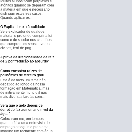
Muitos alunos ficam perplexos e
atónitos quando se deparam com
a matéria em que é necessário
distinguir estes três casos.
Quando aplicar os...
O Explicador e a fiscalidade
Se é explicador de qualquer
matéria, e pretende cumprir a lei
como é de saudar nos cidadãos
que cumprem os seus deveres
cívicos, terá de pag...
A prova da irracionalidade da raiz
de 2 por "redução ao absurdo"
Como encontrar raízes de
polinómios de terceiro grau
Este é de facto um tema não
debatido ao longo da nossa
formação em Matemática, mas
definitivamente muito útil nas
mais diversas tarefas com...
Será que o gelo depois de
derretido faz aumentar o nível da
água?
Colocaram-me, em tempos
quando fui a uma entrevista de
emprego o seguinte problema,
imagine um recipiente com água,