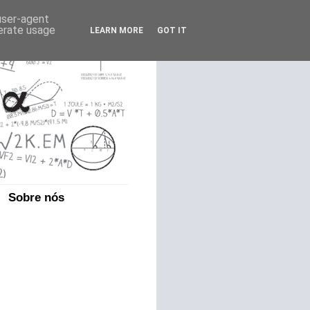
 user-agent
nerate usage
LEARN MORE
GOT IT
Sobre nós