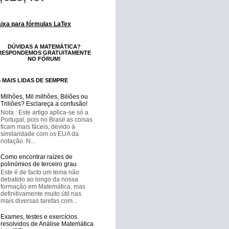
ixa para fórmulas LaTex
DÚVIDAS A MATEMÁTICA?
RESPONDEMOS GRATUITAMENTE
NO FÓRUM!
 MAIS LIDAS DE SEMPRE
Milhões, Mil milhões, Biliões ou
Triliões? Esclareça a confusão!
Nota : Este artigo aplica-se só a
Portugal, pois no Brasil as coisas
ficam mais fáceis, devido á
similaridade com os EUA da
notação. N...
Como encontrar raízes de
polinómios de terceiro grau
Este é de facto um tema não
debatido ao longo da nossa
formação em Matemática, mas
definitivamente muito útil nas
mais diversas tarefas com...
Exames, testes e exercícios
resolvidos de Análise Matemática