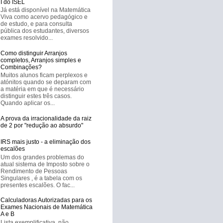
I do ISEL
Já está disponível na Matemática
Viva como acervo pedagógico e
de estudo, e para consulta
pública dos estudantes, diversos
exames resolvido...
Como distinguir Arranjos
completos, Arranjos simples e
Combinações?
Muitos alunos ficam perplexos e
atónitos quando se deparam com
a matéria em que é necessário
distinguir estes três casos.
Quando aplicar os...
A prova da irracionalidade da raiz
de 2 por "redução ao absurdo"
IRS mais justo - a eliminação dos
escalões
Um dos grandes problemas do
atual sistema de Imposto sobre o
Rendimento de Pessoas
Singulares , é a tabela com os
presentes escalões. O fac...
Calculadoras Autorizadas para os
Exames Nacionais de Matemática
A e B
Lista exemplificativa, não