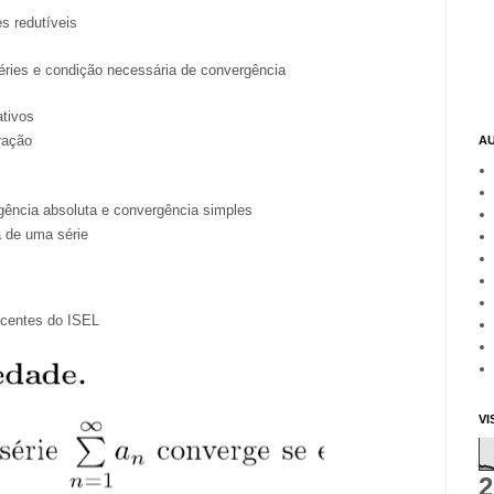
s redutíveis
éries e condição necessária de convergência
ativos
ração
A
gência absoluta e convergência simples
 de uma série
ocentes do ISEL
VI
2