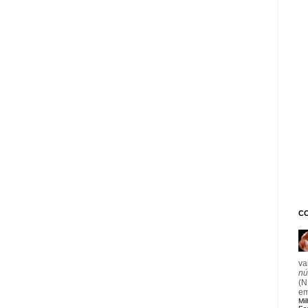
C
va
nú
(N
e
Mil