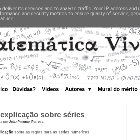
deliver its services and to analyze traffic. Your IP address and
formance and security metrics to ensure quality of service, ge
 abuse.
tico
Dúvidas?
Vídeos
Autores
Mural do mérito
▼
 explicação sobre séries
da por
João Pimentel Ferreira
licação
sobre as regras para as séries númericas