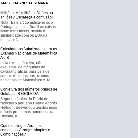
 MAIS LIDAS NESTA SEMANA
Milhões, Mil milhões, Biliões ou
Triliões? Esclareça a confusão!
Nota : Este artigo aplica-se só a
Portugal, pois no Brasil as coisas
ficam mais fáceis, devido á
similaridade com os EUA da
notação. N...
Calculadoras Autorizadas para os
Exames Nacionais de Matemática
A e B
Lista exemplificativa, não
exaustiva, de máquinas de
calcular gráficas passíveis de
serem utilizadas nos exames
nacionais de Matemática A, M...
Conjetura dos números primos de
Goldbach RESOLVIDA!
Segundo fontes do Diário de
Notícias o peruano Harald Andrés
Helfgott , desvendou um dos mais
difíceis problemas numéricos da
História, a ...
Como distinguir Arranjos
completos, Arranjos simples e
Combinações?