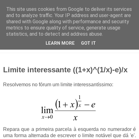
This site uses cookies from Google to deliver its services
and to analyze traffic. Your IP address and user-agent are
shared with Google along with performance and security
metrics to ensure quality of service, generate usage
statistics, and to detect and address abuse.
LEARN MORE
GOT IT
Limite interessante ((1+x)^(1/x)-e)/x
Resolvemos no fórum um limite interessantíssimo:
Repara que a primeira parcela à esquerda no numerador é
uma forma alternada de escrever o limite notável que dá 'e'.